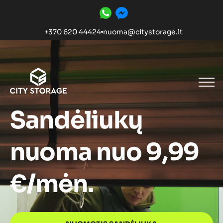
+370 620 44424
nuoma@citystorage.lt
Sandėliukų
nuoma nuo 9,99
€/mėn.