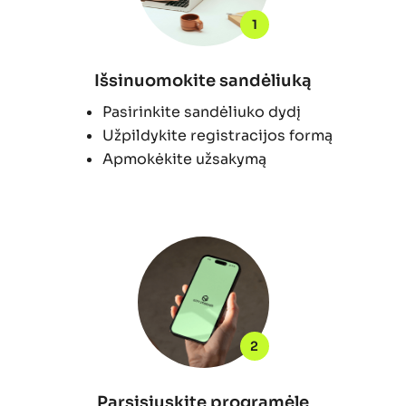
1
Išsinuomokite sandėliuką
Pasirinkite sandėliuko dydį
Užpildykite registracijos formą
Apmokėkite užsakymą
2
Parsisiųskite programėlę