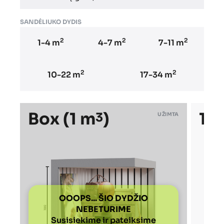
SANDĖLIUKO DYDIS
2
2
2
1-4 m
4-7 m
7-11 m
2
2
10-22 m
17-34 m
Box (1 m
)
1,
3
UŽIMTA
OOOPS... ŠIO DYDŽIO
NEBETURIME
Susisiekime ir pateiksime