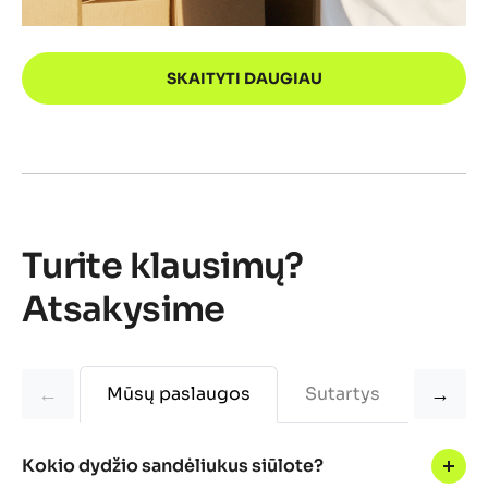
SKAITYTI DAUGIAU
Turite klausimų?
Atsakysime
←
Mūsų paslaugos
Sutartys
→
Užsa
Kokio dydžio sandėliukus siūlote?