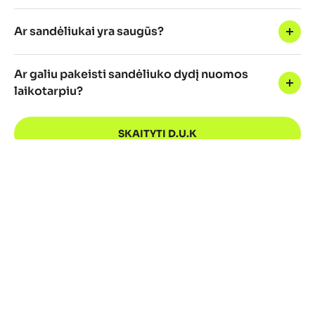
Ar sandėliukai yra saugūs?
Ar galiu pakeisti sandėliuko dydį nuomos
laikotarpiu?
SKAITYTI D.U.K
Sekite City Storage naujienas ir
pasiūlymus!