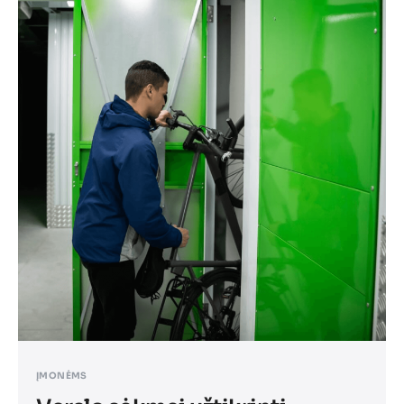
ĮMONĖMS