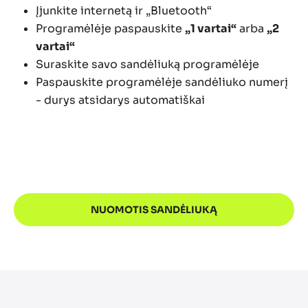
Įjunkite internetą ir „Bluetooth“
Programėlėje paspauskite
„1 vartai“
arba
„2
vartai“
Suraskite savo sandėliuką programėlėje
Paspauskite programėlėje sandėliuko numerį
- durys atsidarys automatiškai
NUOMOTIS SANDĖLIUKĄ