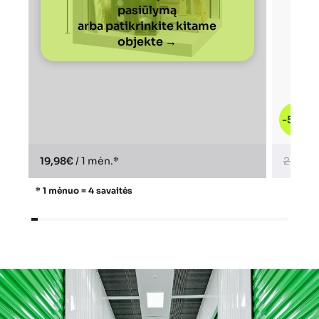
pasiūlymą
arba patikrinkite kitame
objekte →
-50%
19,98€
/ 1 mėn.*
22,98€
* 1 mėnuo = 4 savaitės