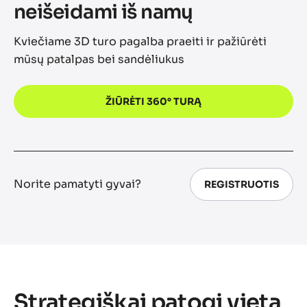
neišeidami iš namų
Kviečiame 3D turo pagalba praeiti ir pažiūrėti
mūsų patalpas bei sandėliukus
ŽIŪRĖTI 360° TURĄ
Norite pamatyti gyvai?
REGISTRUOTIS
Strategiškai patogi vieta