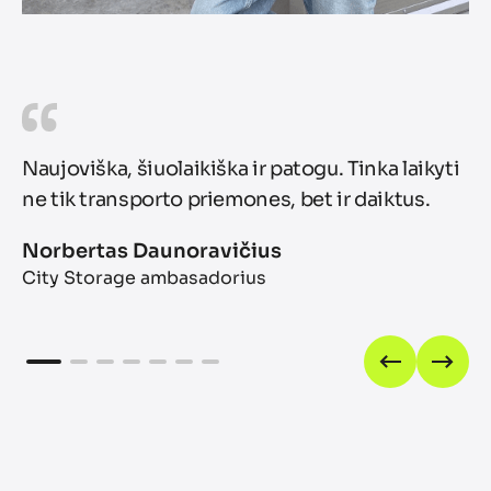
Naujoviška, šiuolaikiška ir patogu. Tinka laikyti
Vi
ne tik transporto priemones, bet ir daiktus.
ko
at
Norbertas Daunoravičius
ma
City Storage ambasadorius
Ži
Ci