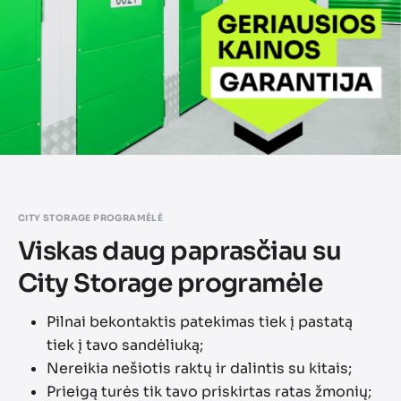
CITY STORAGE PROGRAMĖLĖ
Viskas daug paprasčiau su
City Storage programėle
Pilnai bekontaktis patekimas tiek į pastatą
tiek į tavo sandėliuką;
Nereikia nešiotis raktų ir dalintis su kitais;
Prieigą turės tik tavo priskirtas ratas žmonių;