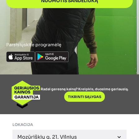
NUOMOTIS SANDĖLIUKĄ
Parsisiųskite programėlę
Radai geresnę kainą? Kreipkis, duosime geriausią.
TIKRINTI SĄLYGAS
LOKACIJA
Lokacijos pasirinkimas
Mozūriškių g. 21, Vilnius