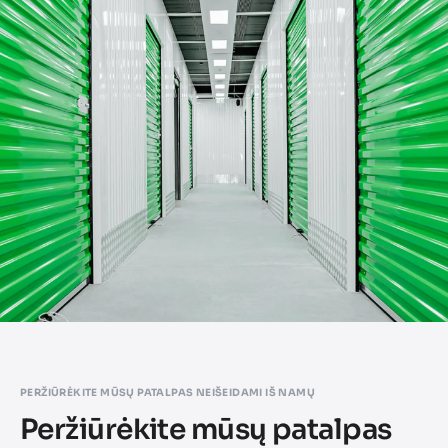
PERŽIŪRĖKITE MŪSŲ PATALPAS NEIŠEIDAMI IŠ NAMŲ
Peržiūrėkite mūsų patalpas